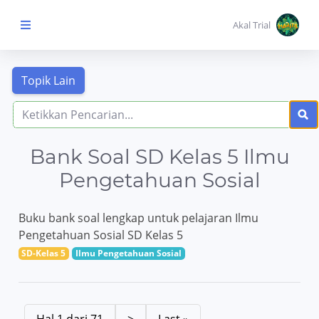
Akal Trial
Beranda Anak
MENU
KONTEN
Bank Soal SD Kelas 5 Ilmu
Topik
Pembelajaran
Pengetahuan Sosial
Buku bank soal lengkap untuk pelajaran Ilmu
Aktivitas
Pembelajaran
Pengetahuan Sosial SD Kelas 5
SD-Kelas 5
Ilmu Pengetahuan Sosial