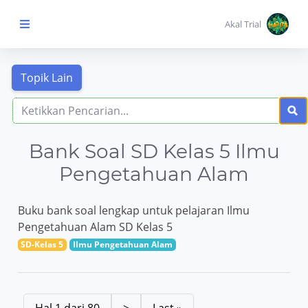
Akal Trial
Beranda Anak
MENU
KONTEN
Bank Soal SD Kelas 5 Ilmu
Topik
Pembelajaran
Pengetahuan Alam
Buku bank soal lengkap untuk pelajaran Ilmu
Aktivitas
Pembelajaran
Pengetahuan Alam SD Kelas 5
SD-Kelas 5
Ilmu Pengetahuan Alam