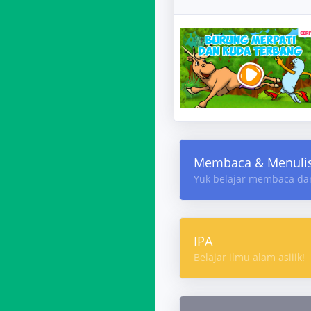
Membaca & Menuli
Yuk belajar membaca da
IPA
Belajar ilmu alam asiiik!