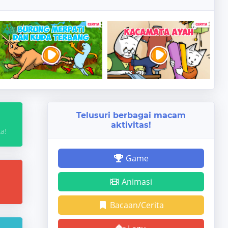
Telusuri berbagai macam
aktivitas!
a!
Game
Animasi
Bacaan/Cerita