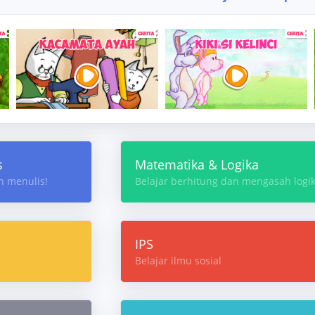
s
Matematika & Logika
n menulis!
Belajar berhitung dan mengasah logik
IPS
Belajar ilmu sosial