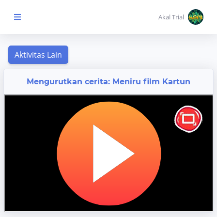
Akal Trial
Beranda Anak
MENU
Mengurutkan cerita: Meniru film Kartun
KONTEN
Topik
Pembelajaran
Aktivitas
Pembelajaran