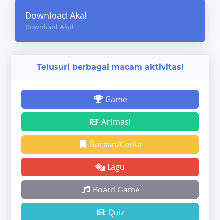
Download Akal
Download Akal
Telusuri berbagai macam aktivitas!
Game
Animasi
Bacaan/Cerita
Lagu
Board Game
Quiz