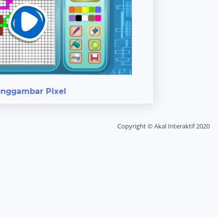
Next
nggambar Pixel
Copyright © Akal Interaktif 2020