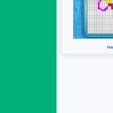
Previous
Me