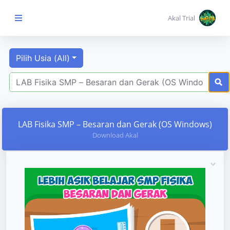
Akal Trial
Pilih Usia (All)
Beranda Anak
MENU
KONTEN
Topik
LAB Fisika SMP – Besaran dan Gerak (OS Windows)
Pembelajaran
Download Akal
Aktivitas
Pembelajaran