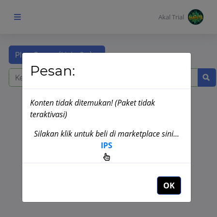
Akal Trial
Play Group (Usia 2+)
Beranda Anak
Pesan:
MENU
KONTEN
Konten tidak ditemukan! (Paket tidak
Topik
Copyright © Akal Interaktif 2020
teraktivasi)
Pembelajaran
Silakan klik untuk beli di marketplace sini...
IPS
Aktivitas
Pembelajaran
OK