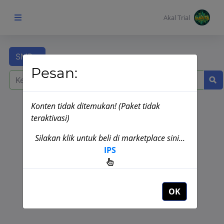
Akal Trial
SMP
Beranda Anak
Pesan:
MENU
KONTEN
Konten tidak ditemukan! (Paket tidak
Topik
Copyright © Akal Interaktif 2020
teraktivasi)
Pembelajaran
Silakan klik untuk beli di marketplace sini...
IPS
Aktivitas
Pembelajaran
OK